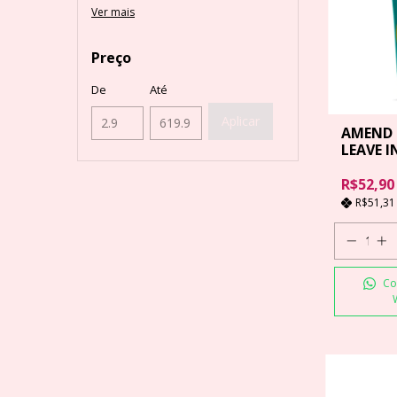
Ver mais
Preço
De
Até
Aplicar
AMEND
LEAVE 
250ML
R$52,90
R$51,3
Co