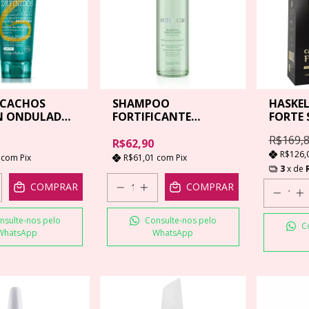
 CACHOS
SHAMPOO
HASKEL
IN ONDULADOS
FORTIFICANTE
FORTE 
AMEND ESSENCIAL
500ML
R$169,
ANTIQUEDA 250ML
R$62,90
R$126,
1
com
Pix
R$61,01
com
Pix
3
x de
COMPRAR
COMPRAR
nsulte-nos pelo
Consulte-nos pelo
C
WhatsApp
WhatsApp