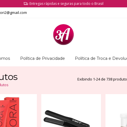
Compre com total segurança e produtos originais garantidos
tori2@gmail.com
omos
Política de Privacidade
Política de Troca e Devol
utos
Exibindo 1-24 de 738 produt
dutos