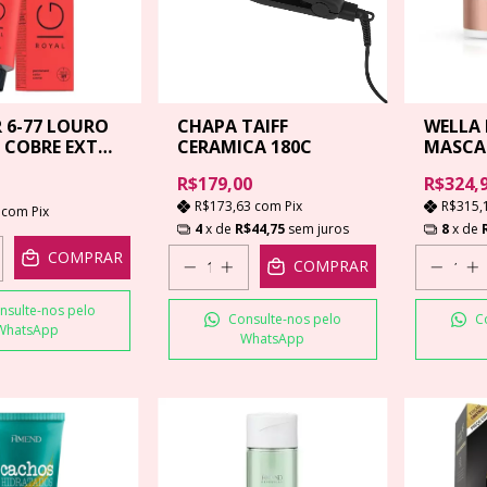
R 6-77 LOURO
CHAPA TAIFF
WELLA 
 COBRE EXTRA
CERAMICA 180C
MASCAR
500ML
R$179,00
R$324,
R$173,63
com
Pix
R$315,
5
com
Pix
4
x de
R$44,75
sem juros
8
x de
COMPRAR
COMPRAR
nsulte-nos pelo
Consulte-nos pelo
C
WhatsApp
WhatsApp