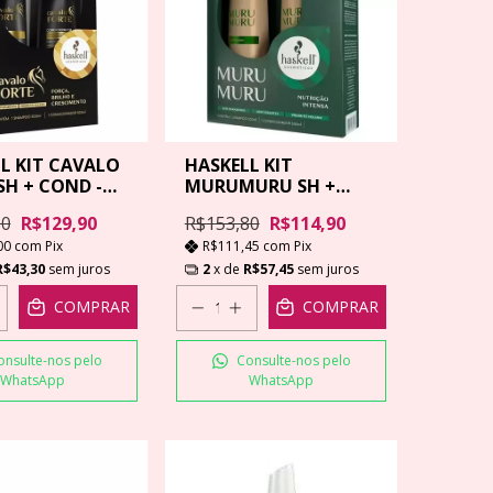
L KIT CAVALO
HASKELL KIT
SH + COND -
MURUMURU SH +
COND - 500ML
80
R$129,90
R$153,80
R$114,90
00
com
Pix
R$111,45
com
Pix
R$43,30
sem juros
2
x de
R$57,45
sem juros
COMPRAR
COMPRAR
onsulte-nos pelo
Consulte-nos pelo
WhatsApp
WhatsApp