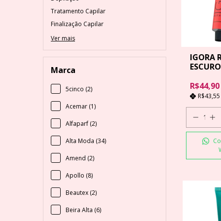
Tratamento Capilar
Finalização Capilar
Ver mais
IGORA 
ESCURO
Marca
- 60 GR
R$44,90
5cinco (2)
R$43,5
Acemar (1)
Alfaparf (2)
Alta Moda (34)
Co
Amend (2)
Apollo (8)
Beautex (2)
Beira Alta (6)