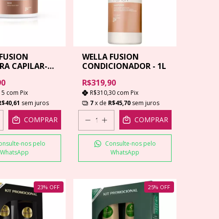
FUSION
WELLA FUSION
A CAPILAR-
CONDICIONADOR - 1L
90
R$319,90
15
com
Pix
R$310,30
com
Pix
R$40,61
sem juros
7
x de
R$45,70
sem juros
COMPRAR
COMPRAR
onsulte-nos pelo
Consulte-nos pelo
WhatsApp
WhatsApp
23
%
OFF
25
%
OFF