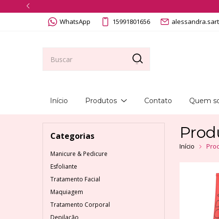
WhatsApp
15991801656
alessandra.sar
Início
Produtos
Contato
Quem s
Prod
Categorias
Início
Pro
Manicure & Pedicure
Esfoliante
Tratamento Facial
Maquiagem
Tratamento Corporal
Depilação