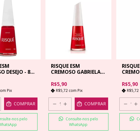
 ESM
RISQUE ESM
RISQUE
 DESEJO - 8
CREMOSO GABRIELA -
CREMO
8ML
ARROZ 
R$5,90
R$5,90
com
Pix
R$5,72
com
Pix
R$5,72
COMPRAR
COMPRAR
nsulte-nos pelo
Consulte-nos pelo
C
WhatsApp
WhatsApp