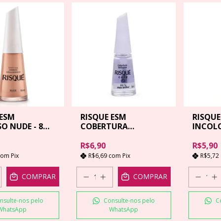
 ESM
RISQUE ESM
RISQUE
O NUDE - 8
COBERTURA
INCOLO
BRILHANTE - 8ML
R$6,90
R$5,90
com
Pix
R$6,69
com
Pix
R$5,72
COMPRAR
COMPRAR
nsulte-nos pelo
Consulte-nos pelo
C
WhatsApp
WhatsApp