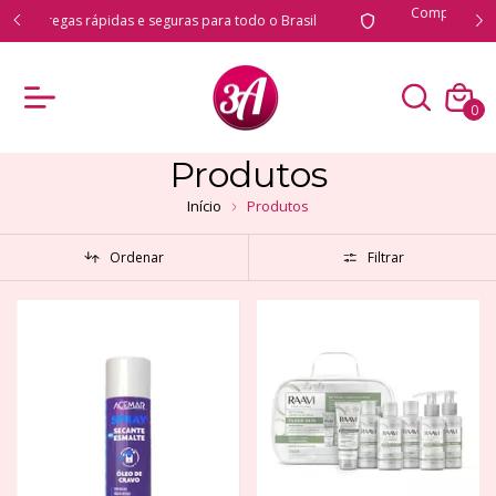
Compre com total segurança e produtos originais
il
garantidos
0
Produtos
Início
Produtos
Ordenar
Filtrar