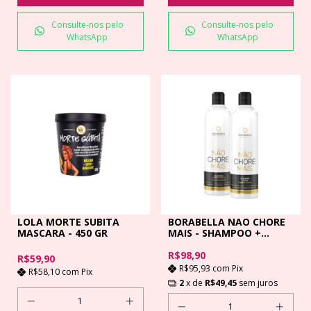
Consulte-nos pelo
Consulte-nos pelo
WhatsApp
WhatsApp
LOLA MORTE SUBITA
BORABELLA NAO CHORE
MASCARA - 450 GR
MAIS - SHAMPOO +
ALISANTE ULTRA-350ML
CD
R$98,90
R$59,90
R$95,93
com
Pix
R$58,10
com
Pix
2
x de
R$49,45
sem juros