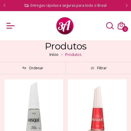
Compre com total segurança e produtos originais
il
garantidos
0
Produtos
Início
Produtos
Ordenar
Filtrar