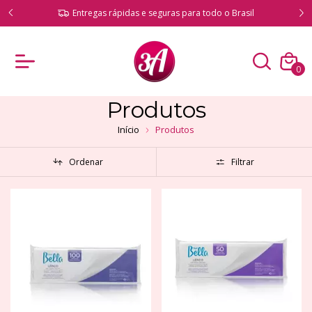
Compre com total segurança e produtos originais
il
garantidos
0
Produtos
Início
Produtos
Ordenar
Filtrar